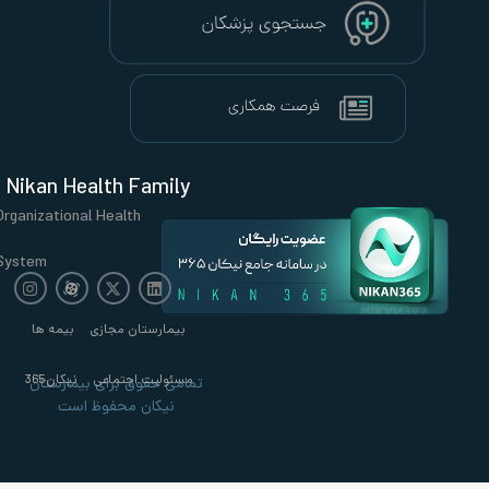
Nikan Health Family
Organizational Health
System
بیمارستان مجازی
بیمه ها
مسئولیت اجتماعی
نیکان365
تمامی حقوق برای بیمارستان
نیکان محفوظ است