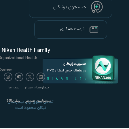
Nikan Health Family
Organizational Health
System
بیمارستان مجازی
بیمه ها
مسئولیت اجتماعی
نیکان365
تمامی حقوق برای بیمارستان
نیکان محفوظ است