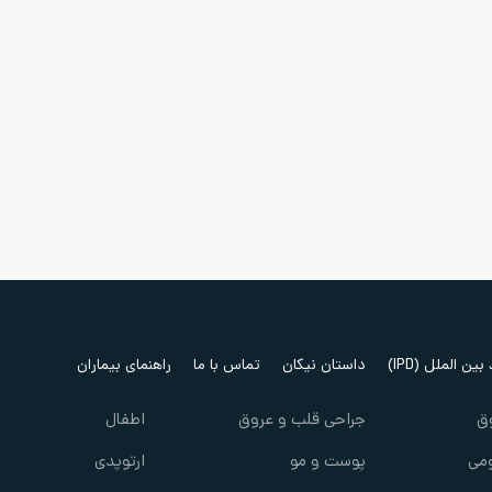
ین الملل (IPD)
داستان نیکان
تماس با ما
راهنمای بیماران
ق
جراحی قلب و عروق
اطفال
می
پوست و مو
ارتوپدی