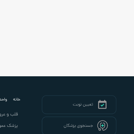
خانه
واحد ب
قلب و عرو
پزشک عمو