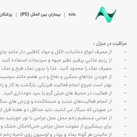
خانه
بیماران بین الملل (IPD)
پزشکان
مراقبت در منزل :
– از مصرف انواع دخانیات، الکل و مواد كافئين دار مانند چای،
– از رژيم غذايي پرفيبر نظیر میوه و سبزیجات استفاده کنید زیر
– مصرف نمک را محدود کنید. غذا را بدون نمک طبخ و نمک سر
– از خوردن غذاهای سنگین و نفاخ و دیر هضم مانند سوسیس و
– بهتر است شروع انجام فعالیت فیزیکی، بازگشت به کار و رانن
– از فعالیت در محیط های خیلی گرم یا سرد خودداری کنید.
– از انجام فعالیت‌های شدید و خسته‌کننده و ورزش های سنگین 
– در صورتی که سیگار می کشید، باید حداقل دو هفته قبل از عمل جراحی مصرف سیگار را 
– از تماس مستقیم زخم محل عمل جراحی با نور خورشید جدا 
– برای پیشگیری از عفونت محل جراحی حتی‌الامکان خشک و تمیز
– از مالیدن هر گونه پماد و پودر و لوسیون روی ناحیه زخم خ