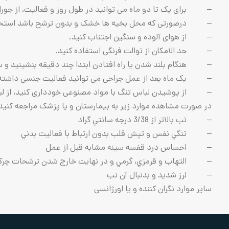
– برای یک تا دو ماه می توانید در طول روز و فعالیت، از جورا
– درصورتی که محل بخیه ها خشک و بدون ترشح باشد استحمام ب
– از هوای آلوده و سنگین اجتناب کنید.
– حد الامکان از توالت فرنگی استفاده کنید.
– هنگام بلند شدن یا راه افتادن ابتدا چند دقیقه بنشینید و س
– یک ماه بعد از عمل جراحی می توانید فعالیت جنسی داشته 
– از پوشیدن لباس تنگ با مواد مصنوعی خودداری کنید، از لبا
در صورت مشاهده موارد زیر به بیمارستان و یا پزشک مراجعه کنید
– تب بالاتر از 3/38 درجه سانتي گراد
– تنگي نفس و تپش قلب بدون ارتباط با فعاليت بدني
– احساس درد قفسه سينه مشابه قبل از عمل
– التهاب و قرمزي، گرمي و در نهايت خارج شدن ترشحات چركي
– لرز شديد و بدنبال آن تب
سایر موارد نگران کننده و یا اورژانسی