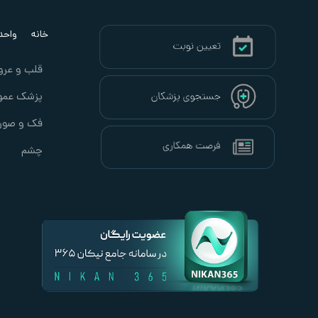
خانه
واحد ب
قلب و عرو
پزشک عمو
فک و صور
چشم