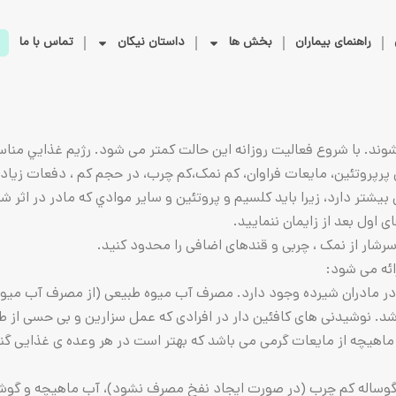
راهنمای بیماران
بخش ها
داستان نیکان
تماس با ما
شوند. با شروع فعاليت روزانه اين حالت کمتر می شود. رژيم غذايي منا
 پرپروتئین، مایعات فراوان، کم نمک،کم چرب، در حجم کم ، دفعات زیاد 
اول بعد از زایمان ننمایید.
رشار از نمک ، چربی و قندهای اضافی را محدود کنید.
ائه می شود:
ر کم آبی در مادران شیرده وجود دارد. مصرف آب میوه طبیعی (از مصرف آب می
 باشد. نوشیدنی های کافئین دار در افرادی که عمل سزارین و بی حسی از
د کمتر از 3 فنجان در روز باشد. آب ماهیچه از مایعات گرمی می باشد که بهتر است در هر 
گوساله کم چرب (در صورت ایجاد نفخ مصرف نشود)، آب ماهیچه و گوشت