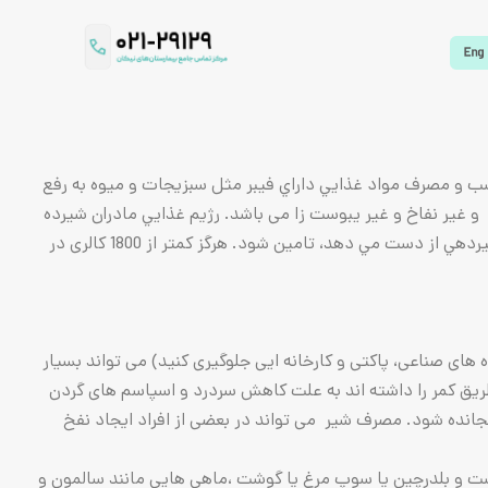
سب و مصرف مواد غذايي داراي فيبر مثل سبزيجات و ميوه به رفع
و غیر نفاخ و غیر یبوست زا می باشد. رژيم غذايي مادران شيرده
بعد از زايمان در مقايسه با غذاي زنان باردار نياز به كالري و پروتئين بیشتر دارد، زيرا بايد كلسيم و پروتئين و ساير موادي كه مادر در اثر شيردهي از دست مي دهد، تامين شود. هرگز کمتر از 1800 کالری در
وه های صناعی، پاکتی و کارخانه ایی جلوگیری کنید) می تواند بسیار
 طریق کمر را داشته اند به علت کاهش سردرد و اسپاسم های گردن
وعده ی غذایی گنجانده شود. مصرف شیر می تواند در بعضی از افراد ایجاد نفخ
 و بلدرچین یا سوپ مرغ یا گوشت ،ماهی هایی مانند سالمون و