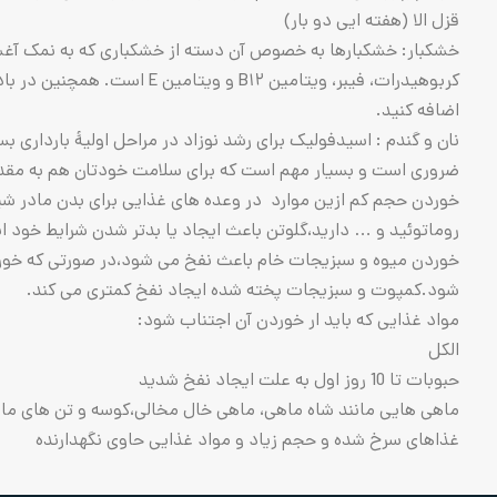
قزل الا (هفته ایی دو بار)
خشکبار: خشکبارها به خصوص آن دسته از خشکباری که به نمک آغشته ن
کربوهیدرات، فیبر، ویتامین 
اضافه کنید.
نان و گندم : اسید‌فولیک برای رشد نوزاد در مراحل اولیۀ باردار
ضروری است و بسیار مهم است که برای سلامت خودتان هم به مقدار کا
روماتوئید و … دارید،گلوتن باعث ایجاد یا بدتر شدن شرایط خود ا
خوردن میوه و سبزیجات خام باعث نفخ می شود،در صورتی که خوردن 
شود.کمپوت و سبزیجات پخته شده ایجاد نفخ کمتری می کند.
مواد غذایی که باید ار خوردن آن اجتناب شود:
الکل
حبوبات تا 10 روز اول به علت ایجاد نفخ شدید
ماهی هایی مانند شاه ماهی، ماهی خال مخالی،کوسه و تن های ما
غذاهای سرخ شده و حجم زیاد و مواد غذایی حاوی نگهدارنده