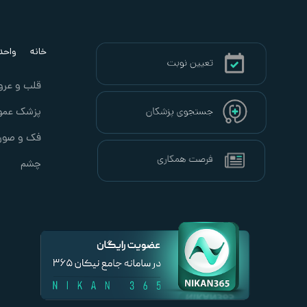
خانه
واحد ب
قلب و عرو
پزشک عمو
فک و صور
چشم