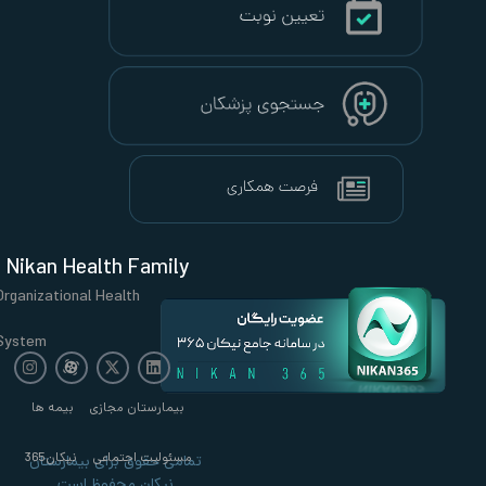
Nikan Health Family
Organizational Health
System
بیمارستان مجازی
بیمه ها
مسئولیت اجتماعی
نیکان365
تمامی حقوق برای بیمارستان
نیکان محفوظ است