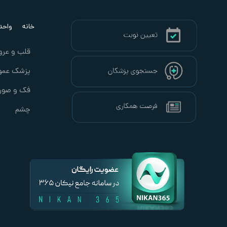
خانه
واحد ب
قلب و عرو
پزشک عمو
فک و صور
چشم