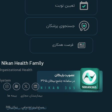
Nikan Health Family
Organizational Health
System
بیمارستان مجازی
بیمه ها
مسئولیت اجتماعی
نیکان365
تمامی حقوق برای بیمارستان