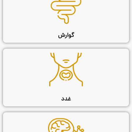
گوارش
غدد