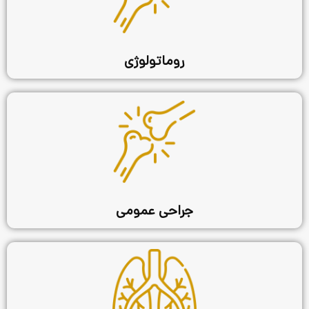
روماتولوژی
جراحی عمومی