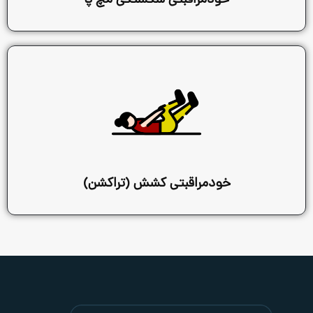
دمراقبتی شکستگی مچ پا
دمراقبتی کشش (تراکشن)